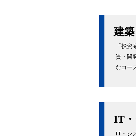
建築
「投資
資・開
なコー
IT
IT・