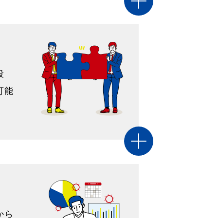
投
可能
から