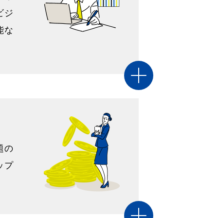
ビジ
能な
題の
ップ