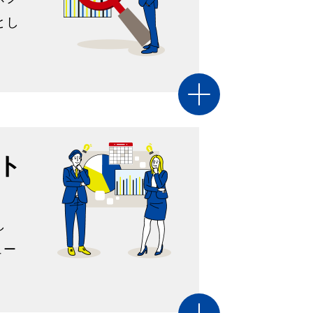
とし
ト
し
ュー