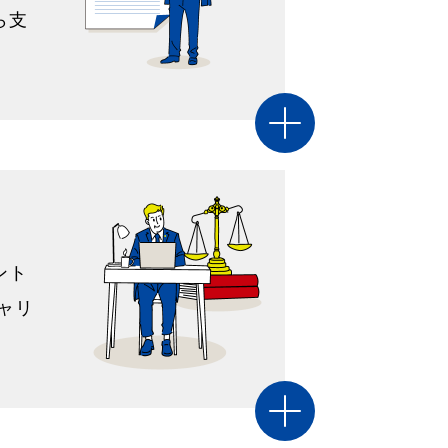
ら支
ント
ャリ