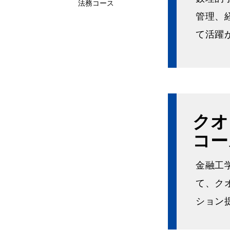
法務コース
管理、
て活躍
クオ
コー
金融工
て、ク
ション