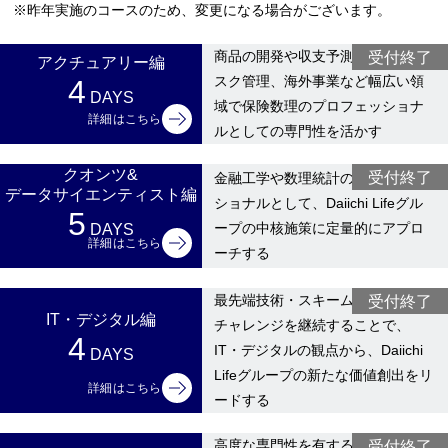
※昨年実施のコースのため、変更になる場合がございます。
受付終了
商品の開発や収支予測のほか、リ
アクチュアリー編
スク管理、海外事業など幅広い領
4
DAYS
域で保険数理のプロフェッショナ
詳細はこちら
ルとしての専門性を活かす
クオンツ&
受付終了
金融工学や数理統計のプロフェッ
データサイエンティスト編
ショナルとして、Daiichi Lifeグル
5
DAYS
ープの中核施策に定量的にアプロ
詳細はこちら
ーチする
受付終了
最先端技術・スキームへの果敢な
IT・デジタル編
チャレンジを継続することで、
4
IT・デジタルの観点から、Daiichi
DAYS
Lifeグループの新たな価値創出をリ
詳細はこちら
ードする
受付終了
高度な専門性を有する資産運用の